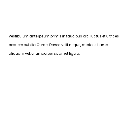
Vestibulum ante ipsum primis in faucibus orci luctus et ultrices
posuere cubilia Curae; Donec velit neque, auctor sit amet
aliquam vel, ullamcorper sit amet ligula.​