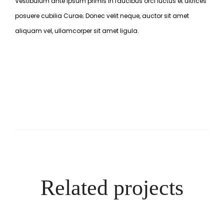
Vestibulum ante ipsum primis in faucibus orci luctus et ultrices
posuere cubilia Curae; Donec velit neque, auctor sit amet
aliquam vel, ullamcorper sit amet ligula.​
Related projects